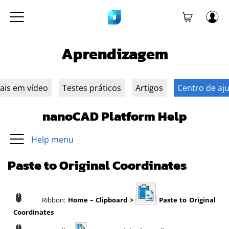
Aprendizagem
iais em vídeo
Testes práticos
Artigos
Centro de aj
nanoCAD Platform Help
Help menu
Paste to Original Coordinates
Ribbon:
Home – Clipboard >
Paste to Original
Coordinates